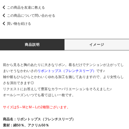
この商品を友達に教える
この商品について問い合わせる
買い物を続ける
商品説明
イメージ
前から見ると胸のあたりに大きなリボン。着るだけでテンションが上がってし
まいそうなかわいさの
リボントップス（フレンチスリーブ）
です♪
袖や裾もひらひらとかわいくゆれる加工を施してありますので、より女性らし
さを演出できます◎
リクエストにお答えして豊富なカラーバリエーションをそろえました♪
オールシーズンいつでも着てほしい一枚です。
サイズはS～MとM～Lの2種類ございます。
商品名：リボントップス（フレンチスリーブ）
素材：綿50％、アクリル50％