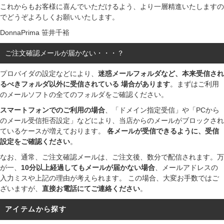
これからもお客様に喜んでいただけるよう、より一層精進いたしますの
でどうぞよろしくお願いいたします。
DonnaPrima 笹井千裕
ご注文確認メールが届かない・・・？
プロバイダの設定などにより、
迷惑メールフォルダなど、本来受信され
るべきフォルダ以外に受信されている 場合があります
。まずはご利用
のメールソフトの全てのフォルダをご確認ください。
スマートフォンでのご利用の場合
、「ドメイン指定受信」や「PCから
のメール受信拒否設定」などにより、当店からのメールがブロックされ
ているケースが増えております。
各メールが受信できるように、受信
設定をご確認ください
。
なお、通常、ご注文確認メールは、ご注文後、数分で配信されます。万
が一、
10分以上経過してもメールが届かない場合
、メールアドレスの
入力ミスや上記の理由が考えられます。 この場合、大変お手数ではご
ざいますが、
直接お電話にてご連絡ください
。
アイテムから探す