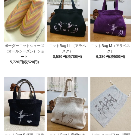
ボーダーニットシューズ
ニットBag LL（アラベ
ニットBag M（アラベス
（オールシーズン）ショ
スク）
ク）
ート
8,580円(税780円)
6,380円(税580円)
5,720円(税520円)
ニットBag S 横長（アラ
ニットBag L 肩紐つき
トウシューズ入れ（四羽