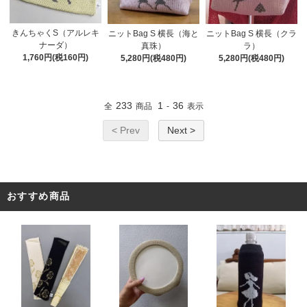
きんちゃくS（アルレキ
ニットBag S 横長（海と
ニットBag S 横長（クラ
ナーダ）
真珠）
ラ）
1,760円(税160円)
5,280円(税480円)
5,280円(税480円)
233
1
36
全
商品
-
表示
< Prev
Next >
おすすめ商品