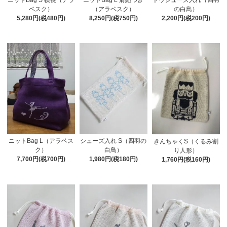
ベスク）
（アラベスク）
の白鳥）
5,280円(税480円)
8,250円(税750円)
2,200円(税200円)
ニットBag L（アラベス
シューズ入れ S（四羽の
きんちゃくS（くるみ割
ク）
白鳥）
り人形）
7,700円(税700円)
1,980円(税180円)
1,760円(税160円)