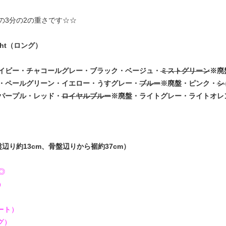
の3分の2の重さです☆☆
ht（ロング）
イビー・チャコールグレー・ブラック・ベージュ・
ミストグリーン
※廃
・ペールグリーン・イエロー・うすグレー・
ブルー
※廃盤・ピンク・
シ
パープル・レッド・
ロイヤルブルー
※廃盤・ライトグレー・ライトオレ
辺り約13cm、骨盤辺りから裾約37cm）
◎
）
ート）
グ）