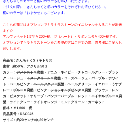
きんちゃくのカラーと柄のカラーもお選びいただけます。
ご注文の際に、きんちゃくと柄のカラーをそれぞれお選びください。
柄のカラーは「おまかせ」もございます。
こちらの商品はオプションでキラキラストーンのイニシャルを入ることが出来
ます☆
アルファベット1文字￥200+税、♡（ハート）・リボンは各￥400+税です。
オプションでキラキラストーンをご希望の方はご注文の際、備考欄にご記入お
願いします。
商品名 : きんちゃくS（キトリ3）
素材 : 綿50％、アクリル50％
カラー：
アメジスト
※廃盤・デニム・ネイビー・チャコールグレー・ブラッ
ク・ベージュ・
ミストグリーン
※廃盤・ローズベージュ・パープル・ホワイ
ト・ペールピンク・
ペールアクア
※廃盤・ペールグリーン・イエロー・うすグ
レー・
ブルー
※廃盤・ピンク・
ショッキングピンク
※廃盤・ブラウン・レン
ガ・ビスケット・オリーブ・パンジーパープル・レッド・
ロイヤルブルー
※廃
盤・ライトグレー・ライトオレンジ・ミントグリーン・ガーネット
価格：￥1,600＋税
商品番号：DAC045
サイズ：約20センチ×約20センチ