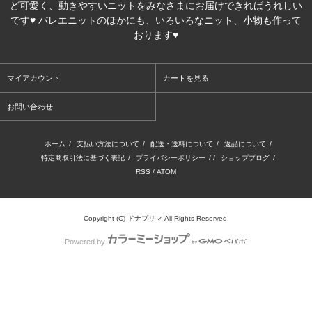
ど可愛く、動きやすいニットをみなさまにお届けできればうれしい
です♥ バレエニットのほかにも、いろいろなニット、小物も作って
おります♥
マイアカウント
カートを見る
お問い合わせ
ホーム
/
支払い方法について
/
配送・送料について
/
返品について
/
特定商取引法に基づく表記
/
プライバシーポリシー
/ /
ショップブログ
/
RSS
/
ATOM
Copyright (C) ドナプリマ All Rights Reserved.
Powered by