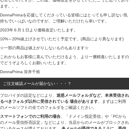
心苦しいのですが、この度、価格改定をさせていただこうと思っており
ます。。。
DonnaPrimaを応援してくださっている皆様にはとっても申し訳ない気
持ちでいっぱいなのですが、ご理解いただけたら幸いです。
2023年６月１日より価格改定いたします。
10%～20%値上げさせていただく予定です。(商品により異なります)
☆一部の商品は値上がりしないものもあります☆
これからもお客様に喜んでいただけるよう、より一層精進いたしますの
でどうぞよろしくお願いいたします。
DonnaPrima 笹井千裕
ご注文確認メールが届かない・・・？
プロバイダの設定などにより、
迷惑メールフォルダなど、本来受信され
るべきフォルダ以外に受信されている 場合があります
。まずはご利用
のメールソフトの全てのフォルダをご確認ください。
スマートフォンでのご利用の場合
、「ドメイン指定受信」や「PCから
のメール受信拒否設定」などにより、当店からのメールがブロックされ
ているケースが増えております。
各メールが受信できるように、受信