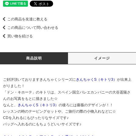
この商品を友達に教える
この商品について問い合わせる
買い物を続ける
商品説明
イメージ
ご好評頂いておりますきんちゃくシリーズに
きんちゃくS（キトリ3）
が出来上
がりました！
「ドン・キホーテ」のキトリは、スペイン国立バレエカンパニーの大谷遥陽さ
んのお写真をもとに描きました☆
なんと、
きんちゃくS（キトリ3）
の後ろには薔薇のデザインが！！
レッスンの時のテーピングセットや、ご旅行の際の小物入れなどに☆
CDを入れるにもぴったりなサイズです♪
バッグへ入れるのにもちょうどいいサイズです♪