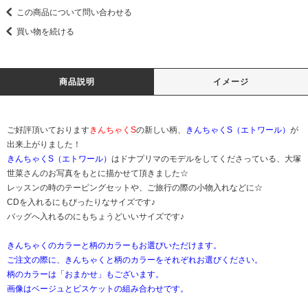
この商品について問い合わせる
買い物を続ける
商品説明
イメージ
ご好評頂いております
きんちゃくS
の新しい柄、
きんちゃくS（エトワール）
が
出来上がりました！
きんちゃくS（エトワール）
はドナプリマのモデルをしてくださっている、大塚
世菜さんのお写真をもとに描かせて頂きました☆
レッスンの時のテーピングセットや、ご旅行の際の小物入れなどに☆
CDを入れるにもぴったりなサイズです♪
バッグへ入れるのにもちょうどいいサイズです♪
きんちゃくのカラーと柄のカラーもお選びいただけます。
ご注文の際に、きんちゃくと柄のカラーをそれぞれお選びください。
柄のカラーは「おまかせ」もございます。
画像はベージュとビスケットの組み合わせです。