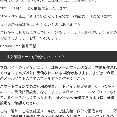
2023年６月１日より価格改定いたします。
10%～20%値上げさせていただく予定です。(商品により異なります)
☆一部の商品は値上がりしないものもあります☆
これからもお客様に喜んでいただけるよう、より一層精進いたしますの
でどうぞよろしくお願いいたします。
DonnaPrima 笹井千裕
ご注文確認メールが届かない・・・？
プロバイダの設定などにより、
迷惑メールフォルダなど、本来受信され
るべきフォルダ以外に受信されている 場合があります
。まずはご利用
のメールソフトの全てのフォルダをご確認ください。
スマートフォンでのご利用の場合
、「ドメイン指定受信」や「PCから
のメール受信拒否設定」などにより、当店からのメールがブロックされ
ているケースが増えております。
各メールが受信できるように、受信
設定をご確認ください
。
なお、通常、ご注文確認メールは、ご注文後、数分で配信されます。万
が一、
10分以上経過してもメールが届かない場合
、メールアドレスの