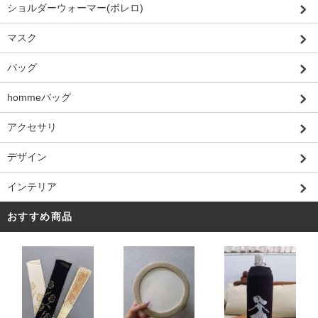
ショルダーウォーマー(ボレロ)
マスク
バッグ
hommeバッグ
アクセサリ
デザイン
インテリア
おすすめ商品