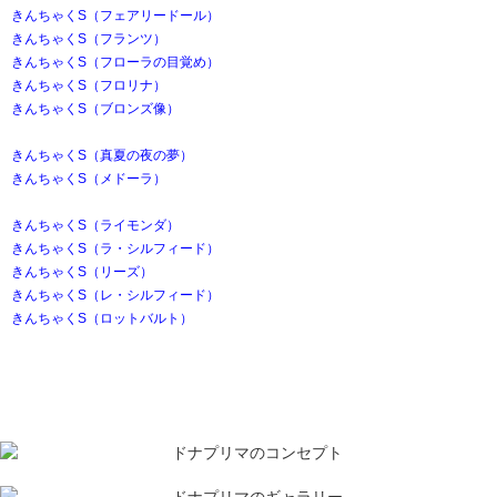
きんちゃくS（フェアリードール）
きんちゃくS（フランツ）
きんちゃくS（フローラの目覚め）
きんちゃくS（フロリナ）
きんちゃくS（ブロンズ像）
きんちゃくS（真夏の夜の夢）
きんちゃくS（メドーラ）
きんちゃくS（ライモンダ）
きんちゃくS（ラ・シルフィード）
きんちゃくS（リーズ）
きんちゃくS（レ・シルフィード）
きんちゃくS（ロットバルト）