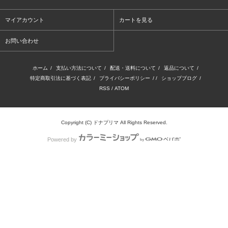
マイアカウント
カートを見る
お問い合わせ
ホーム
/
支払い方法について
/
配送・送料について
/
返品について
/
特定商取引法に基づく表記
/
プライバシーポリシー
/ /
ショップブログ
/
RSS
/
ATOM
Copyright (C) ドナプリマ All Rights Reserved.
Powered by