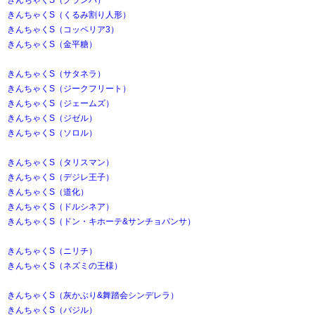
きんちゃくS（くるみ割り人形）
きんちゃくS（コッペリア3）
きんちゃくS（金平糖）
きんちゃくS（サタネラ）
きんちゃくS（ジークフリート）
きんちゃくS（ジェームズ）
きんちゃくS（ジゼル）
きんちゃくS（ソロル）
きんちゃくS（タリスマン）
きんちゃくS（デジレ王子）
きんちゃくS（道化）
きんちゃくS（ドルシネア）
きんちゃくS（ドン・キホーテ&サンチョパンサ）
きんちゃくS（ニリチ）
きんちゃくS（ネズミの王様）
きんちゃくS（灰かぶり&舞踏会シンデレラ）
きんちゃくS（バジル）