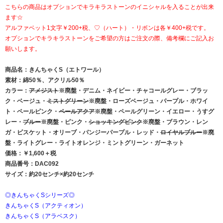
こちらの商品はオプションでキラキラストーンのイニシャルを入ることが出来
ます☆
アルファベット1文字￥200+税、♡（ハート）・リボンは各￥400+税です。
オプションでキラキラストーンをご希望の方はご注文の際、備考欄にご記入お
願いします。
商品名：きんちゃくS（エトワール）
素材：綿50％、アクリル50％
カラー：
アメジスト
※廃盤・デニム・ネイビー・チャコールグレー・ブラッ
ク・ベージュ・
ミストグリーン
※廃盤・ローズベージュ・パープル・ホワイ
ト・ペールピンク・
ペールアクア
※廃盤・ペールグリーン・イエロー・うすグ
レー・
ブルー
※廃盤・ピンク・
ショッキングピンク
※廃盤・ブラウン・レン
ガ・ビスケット・オリーブ・パンジーパープル・レッド・
ロイヤルブルー
※廃
盤・ライトグレー・ライトオレンジ・ミントグリーン・ガーネット
価格：￥1,600＋税
商品番号：DAC092
サイズ：約20センチ×約20センチ
◎きんちゃくSシリーズ◎
きんちゃくS（アクティオン）
きんちゃくS（アラベスク）