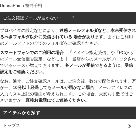
DonnaPrima 笹井千裕
ご注文確認メールが届かない・・・？
プロバイダの設定などにより、
迷惑メールフォルダなど、本来受信され
るべきフォルダ以外に受信されている 場合があります
。まずはご利用
のメールソフトの全てのフォルダをご確認ください。
スマートフォンでのご利用の場合
、「ドメイン指定受信」や「PCから
のメール受信拒否設定」などにより、当店からのメールがブロックされ
ているケースが増えております。
各メールが受信できるように、受信
設定をご確認ください
。
なお、通常、ご注文確認メールは、ご注文後、数分で配信されます。万
が一、
10分以上経過してもメールが届かない場合
、メールアドレスの
入力ミスや上記の理由が考えられます。 この場合、大変お手数ではご
ざいますが、
直接お電話にてご連絡ください
。
アイテムから探す
トップス