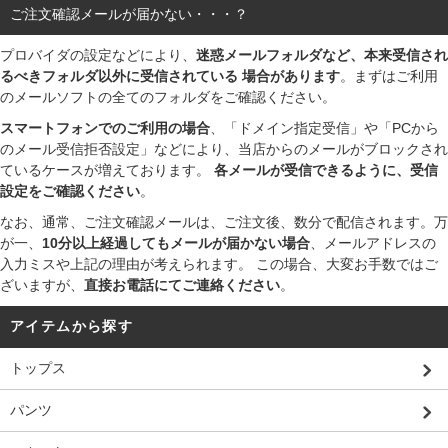
ご注文確認メールが届かない・・・？
プロバイダの設定などにより、
迷惑メールフォルダなど、本来受信され
るべきフォルダ以外に受信されている 場合があります
。まずはご利用
のメールソフトの全てのフォルダをご確認ください。
スマートフォンでのご利用の場合
、「ドメイン指定受信」や「PCから
のメール受信拒否設定」などにより、当店からのメールがブロックされ
ているケースが増えております。
各メールが受信できるように、受信
設定をご確認ください
。
なお、通常、ご注文確認メールは、ご注文後、数分で配信されます。万
が一、
10分以上経過してもメールが届かない場合
、メールアドレスの
入力ミスや上記の理由が考えられます。 この場合、大変お手数ではご
ざいますが、
直接お電話にてご連絡ください
。
アイテムから探す
トップス
パンツ