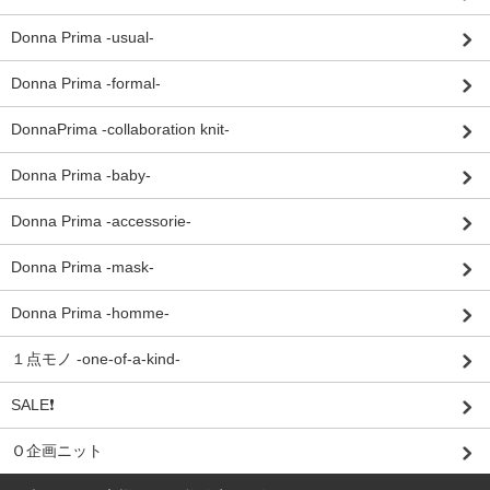
Donna Prima -usual-
Donna Prima -formal-
DonnaPrima -collaboration knit-
Donna Prima -baby-
Donna Prima -accessorie-
Donna Prima -mask-
Donna Prima -homme-
１点モノ -one-of-a-kind-
SALE❗
Ｏ企画ニット