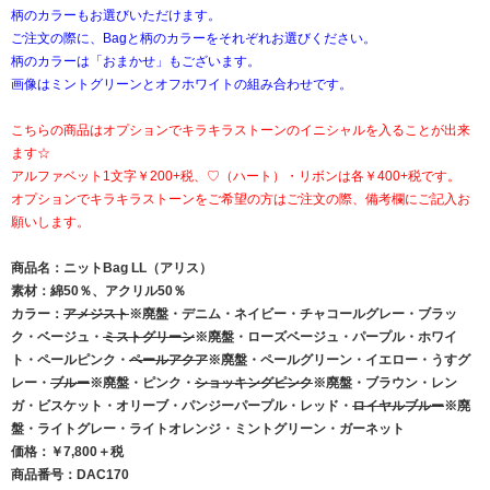
柄のカラーもお選びいただけます。
ご注文の際に、Bagと柄のカラーをそれぞれお選びください。
柄のカラーは「おまかせ」もございます。
画像はミントグリーンとオフホワイトの組み合わせです。
こちらの商品はオプションでキラキラストーンのイニシャルを入ることが出来
ます☆
アルファベット1文字￥200+税、♡（ハート）・リボンは各￥400+税です。
オプションでキラキラストーンをご希望の方はご注文の際、備考欄にご記入お
願いします。
商品名：ニットBag LL（アリス）
素材：綿50％、アクリル50％
カラー：
アメジスト
※廃盤・デニム・ネイビー・チャコールグレー・ブラッ
ク・ベージュ・
ミストグリーン
※廃盤・ローズベージュ・パープル・ホワイ
ト・ペールピンク・
ペールアクア
※廃盤・ペールグリーン・イエロー・うすグ
レー・
ブルー
※廃盤・ピンク・
ショッキングピンク
※廃盤・ブラウン・レン
ガ・ビスケット・オリーブ・パンジーパープル・レッド・
ロイヤルブルー
※廃
盤・ライトグレー・ライトオレンジ・ミントグリーン・ガーネット
価格：￥7,800＋税
商品番号：DAC170