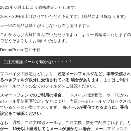
2023年６月１日より価格改定いたします。
10%～20%値上げさせていただく予定です。(商品により異なります)
☆一部の商品は値上がりしないものもあります☆
これからもお客様に喜んでいただけるよう、より一層精進いたしますの
でどうぞよろしくお願いいたします。
DonnaPrima 笹井千裕
ご注文確認メールが届かない・・・？
プロバイダの設定などにより、
迷惑メールフォルダなど、本来受信され
るべきフォルダ以外に受信されている 場合があります
。まずはご利用
のメールソフトの全てのフォルダをご確認ください。
スマートフォンでのご利用の場合
、「ドメイン指定受信」や「PCから
のメール受信拒否設定」などにより、当店からのメールがブロックされ
ているケースが増えております。
各メールが受信できるように、受信
設定をご確認ください
。
なお、通常、ご注文確認メールは、ご注文後、数分で配信されます。万
が一、
10分以上経過してもメールが届かない場合
、メールアドレスの