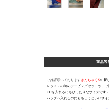
商品説
ご好評頂いております
きんちゃくS
の新
レッスンの時のテーピングセットや、ご
CDを入れるにもぴったりなサイズです♪
バッグへ入れるのにもちょうどいいサイ