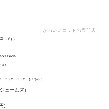
かわいいニットの専門店
幸いです。
accessorie-
ちゃく
e-
バッグ
バッグ
きんちゃく
（ジェームズ）
円)