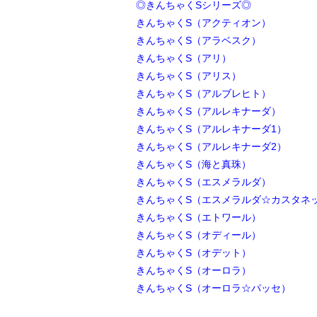
◎きんちゃくSシリーズ◎
きんちゃくS（アクティオン）
きんちゃくS（アラベスク）
きんちゃくS（アリ）
きんちゃくS（アリス）
きんちゃくS（アルブレヒト）
きんちゃくS（アルレキナーダ）
きんちゃくS（アルレキナーダ1）
きんちゃくS（アルレキナーダ2）
きんちゃくS（海と真珠）
きんちゃくS（エスメラルダ）
きんちゃくS（エスメラルダ☆カスタネ
きんちゃくS（エトワール）
きんちゃくS（オディール）
きんちゃくS（オデット）
きんちゃくS（オーロラ）
きんちゃくS（オーロラ☆パッセ）