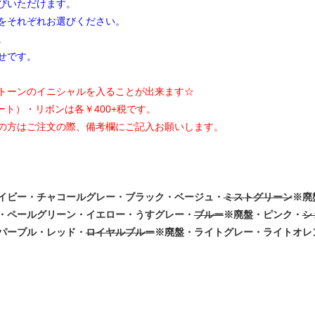
びいただけます。
をそれぞれお選びください。
。
せです。
トーンのイニシャルを入ることが出来ます☆
ート）・リボンは各￥400+税です。
の方はご注文の際、備考欄にご記入お願いします。
イビー・チャコールグレー・ブラック・ベージュ・
ミストグリーン
※廃
・ペールグリーン・イエロー・うすグレー・
ブルー
※廃盤・ピンク・
シ
パープル・レッド・
ロイヤルブルー
※廃盤・ライトグレー・ライトオレ