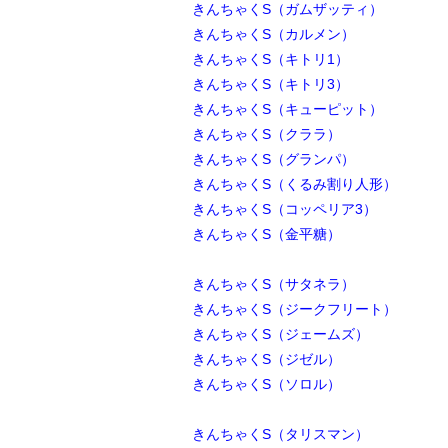
きんちゃくS（ガムザッティ）
きんちゃくS（カルメン）
きんちゃくS（キトリ1）
きんちゃくS（キトリ3）
きんちゃくS（キューピット）
きんちゃくS（クララ）
きんちゃくS（グランパ）
きんちゃくS（くるみ割り人形）
きんちゃくS（コッペリア3）
きんちゃくS（金平糖）
きんちゃくS（サタネラ）
きんちゃくS（ジークフリート）
きんちゃくS（ジェームズ）
きんちゃくS（ジゼル）
きんちゃくS（ソロル）
きんちゃくS（タリスマン）