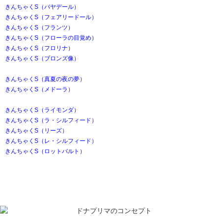
きんちゃくS（バヤデール）
きんちゃくS（フェアリードール）
きんちゃくS（フランツ）
きんちゃくS（フローラの目覚め）
きんちゃくS（フロリナ）
きんちゃくS（ブロンズ像）
きんちゃくS（真夏の夜の夢）
きんちゃくS（メドーラ）
きんちゃくS（ライモンダ）
きんちゃくS（ラ・シルフィード）
きんちゃくS（リーズ）
きんちゃくS（レ・シルフィード）
きんちゃくS（ロットバルト）