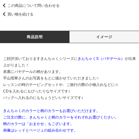
この商品について問い合わせる
買い物を続ける
商品説明
イメージ
ご好評頂いておりますきんちゃくシリーズに
きんちゃくS（バヤデール）
が出来
上がりました！
表裏にバヤデールの柄があります。
平山瑶華さんのお写真をもとに描かせていただきました✨
レッスンの時のテーピングセットや、ご旅行の際の小物入れなどに☆
CDを入れるにもぴったりなサイズです♪
バッグへ入れるのにもちょうどいいサイズです♪
きんちゃくのカラーと柄のカラーもお選びいただけます。
ご注文の際に、きんちゃくと柄のカラーをそれぞれお選びください。
柄のカラーは「おまかせ」もございます。
画像はレッドとベージュの組み合わせです。