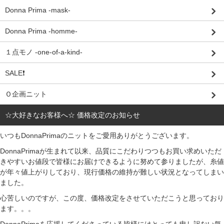
Donna Prima -mask-
Donna Prima -homme-
１点モノ -one-of-a-kind-
SALE❗
Ｏ企画ニット
☆大好きなお客様へ☆ 価格改定のお知らせ
いつもDonnaPrimaのニットをご愛用ありがとうございます。
DonnaPrimaが生まれて以来、品質にこだわりつつもお買い求めいただ
きやすいお値段で皆様にお届けできるように努めて参りましたが、糸値
が年々値上がりしており、現行価格の維持が難しい状況となってしまい
ました。
心苦しいのですが、この度、価格改定をさせていただこうと思っており
ます。。。
DonnaPrimaを応援してくださっている皆様にはとっても申し訳ない気