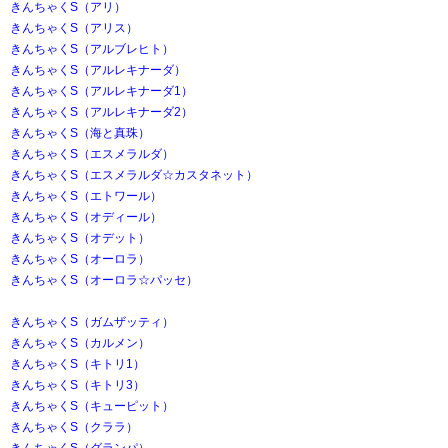
きんちゃくS（アリ）
きんちゃくS（アリス）
きんちゃくS（アルブレヒト）
きんちゃくS（アルレキナーダ）
きんちゃくS（アルレキナーダ1）
きんちゃくS（アルレキナーダ2）
きんちゃくS（海と真珠）
きんちゃくS（エスメラルダ）
きんちゃくS（エスメラルダ☆カスタネット）
きんちゃくS（エトワール）
きんちゃくS（オディール）
きんちゃくS（オデット）
きんちゃくS（オーロラ）
きんちゃくS（オーロラ☆パッセ）
きんちゃくS（ガムザッティ）
きんちゃくS（カルメン）
きんちゃくS（キトリ1）
きんちゃくS（キトリ3）
きんちゃくS（キューピット）
きんちゃくS（クララ）
きんちゃくS（グランパ）