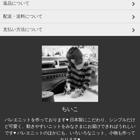
返品について
配送・送料について
支払い方法について
ちいこ
バレエニットを作っております♥ 日本製にこだわり、シンプルだけ
ど可愛く、動きやすいニットをみなさまにお届けできればうれしい
です♥ バレエニットのほかにも、いろいろなニット、小物も作って
おります♥