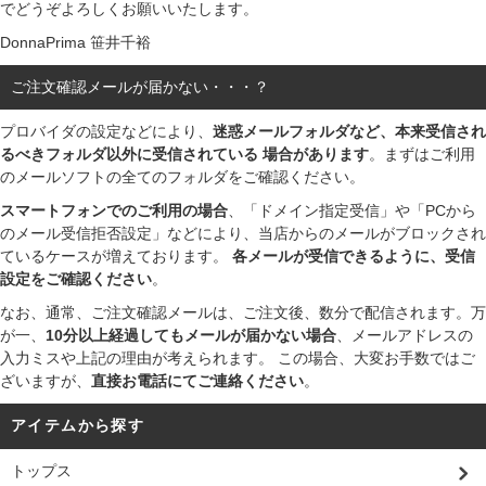
でどうぞよろしくお願いいたします。
DonnaPrima 笹井千裕
ご注文確認メールが届かない・・・？
プロバイダの設定などにより、
迷惑メールフォルダなど、本来受信され
るべきフォルダ以外に受信されている 場合があります
。まずはご利用
のメールソフトの全てのフォルダをご確認ください。
スマートフォンでのご利用の場合
、「ドメイン指定受信」や「PCから
のメール受信拒否設定」などにより、当店からのメールがブロックされ
ているケースが増えております。
各メールが受信できるように、受信
設定をご確認ください
。
なお、通常、ご注文確認メールは、ご注文後、数分で配信されます。万
が一、
10分以上経過してもメールが届かない場合
、メールアドレスの
入力ミスや上記の理由が考えられます。 この場合、大変お手数ではご
ざいますが、
直接お電話にてご連絡ください
。
アイテムから探す
トップス