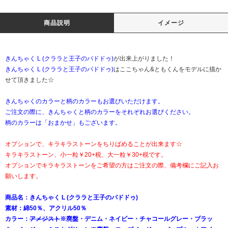
商品説明
イメージ
きんちゃく L (クララと王子のパドドゥ)
が出来上がりました！
きんちゃく L (クララと王子のパドドゥ)
はここちゃん&ともくんをモデルに描か
せて頂きました☆
きんちゃくのカラーと柄のカラーもお選びいただけます。
ご注文の際に、きんちゃくと柄のカラーをそれぞれお選びください。
柄のカラーは「おまかせ」もございます。
オプションで、キラキラストーンをちりばめることが出来ます☆
キラキラストーン、小一粒￥20+税、大一粒￥30+税です。
オプションでキラキラストーンをご希望の方はご注文の際、備考欄にご記入お
願いします。
商品名：きんちゃく L (クララと王子のパドドゥ)
素材：綿50％、アクリル50％
カラー：
アメジスト
※廃盤・デニム・ネイビー・チャコールグレー・ブラッ