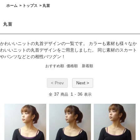
ホーム
>
トップス
>
丸首
丸首
かわいいニットの丸首デザインの一覧です。 カラーも素材も様々なか
わいいニットの丸首デザインをご用意しました。 同じ素材のスカート
やパンツなどとの相性バツグン！
おすすめ順
価格順
新着順
< Prev
Next >
37
1
36
全
商品
-
表示