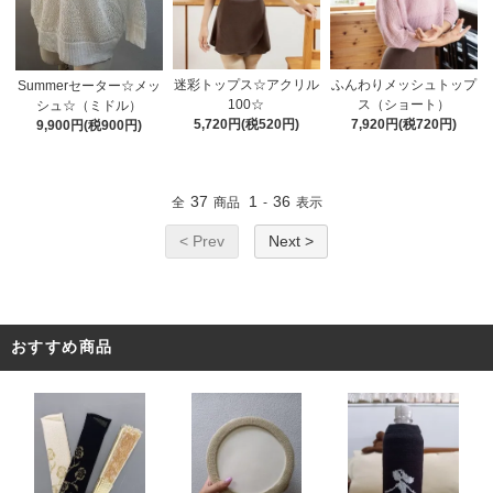
迷彩トップス☆アクリル
ふんわりメッシュトップ
Summerセーター☆メッ
100☆
ス（ショート）
シュ☆（ミドル）
5,720円(税520円)
7,920円(税720円)
9,900円(税900円)
37
1
36
全
商品
-
表示
< Prev
Next >
おすすめ商品