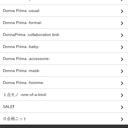
Donna Prima -usual-
Donna Prima -formal-
DonnaPrima -collaboration knit-
Donna Prima -baby-
Donna Prima -accessorie-
Donna Prima -mask-
Donna Prima -homme-
１点モノ -one-of-a-kind-
SALE❗
Ｏ企画ニット