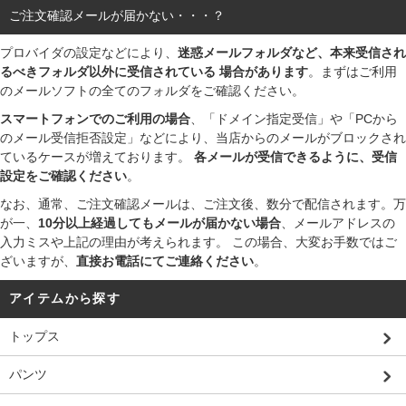
ご注文確認メールが届かない・・・？
プロバイダの設定などにより、
迷惑メールフォルダなど、本来受信され
るべきフォルダ以外に受信されている 場合があります
。まずはご利用
のメールソフトの全てのフォルダをご確認ください。
スマートフォンでのご利用の場合
、「ドメイン指定受信」や「PCから
のメール受信拒否設定」などにより、当店からのメールがブロックされ
ているケースが増えております。
各メールが受信できるように、受信
設定をご確認ください
。
なお、通常、ご注文確認メールは、ご注文後、数分で配信されます。万
が一、
10分以上経過してもメールが届かない場合
、メールアドレスの
入力ミスや上記の理由が考えられます。 この場合、大変お手数ではご
ざいますが、
直接お電話にてご連絡ください
。
アイテムから探す
トップス
パンツ