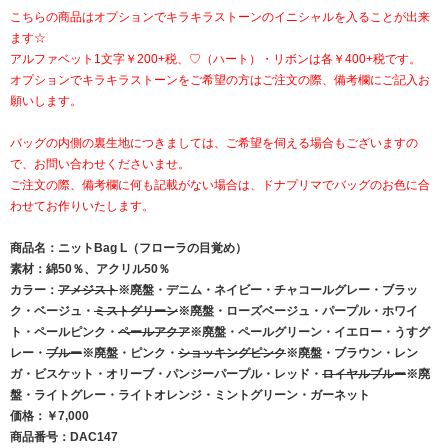
こちらの商品はオプションでキラキラストーンのイニシャルを入ることが出来
ます☆
アルファベット1文字￥200+税、♡（ハート）・リボンは各￥400+税です。
オプションでキラキラストーンをご希望の方はご注文の際、備考欄にご記入お
願いします。
バッグの内側の裏生地につきましては、ご希望を伺える場合もございますの
で、お問い合わせくださいませ。
ご注文の際、備考欄に何も記載がない場合は、ドナプリマでバッグのお色に合
わせてお作りいたします。
商品名：ニットBag L（フローラの目覚め）
素材：綿50％、アクリル50％
カラー：
アメジスト
※廃盤・デニム・ネイビー・チャコールグレー・ブラッ
ク・ベージュ・
ミストグリーン
※廃盤・ローズベージュ・パープル・ホワイ
ト・ペールピンク・
ペールアクア
※廃盤・ペールグリーン・イエロー・うすグ
レー・
ブルー
※廃盤・ピンク・
ショッキングピンク
※廃盤・ブラウン・レン
ガ・ビスケット・オリーブ・パンジーパープル・レッド・
ロイヤルブルー
※廃
盤・ライトグレー・ライトオレンジ・ミントグリーン・ガーネット
価格：￥7,000
商品番号：DAC147