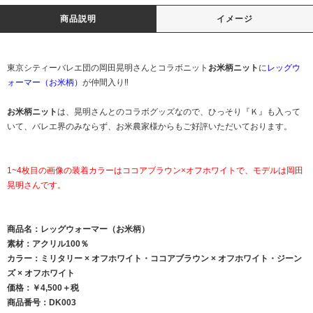
商品説明
イメージ
東京シティーバレエ団の岡田晃明さんとコラボニット
お米柄ニット
に
レッグウ
ォーマー（お米柄）
が仲間入り‼️
お米柄ニット
は、晃明さんとのコラボグッズなので、ひっそり『Ｋ』も入って
いて、バレエ界のみならず、お米農家様からもご好評いただいております。
1~4枚目の画像の装着カラーはココアブラウン×オフホワイトで、モデルは岡田
晃明さんです。
商品名：レッグウォーマー（お米柄）
素材：アクリル100％
カラー：ミリタリー × オフホワイト・ココアブラウン × オフホワイト・ジーン
ズ × オフホワイト
価格：￥4,500＋税
商品番号：DK003