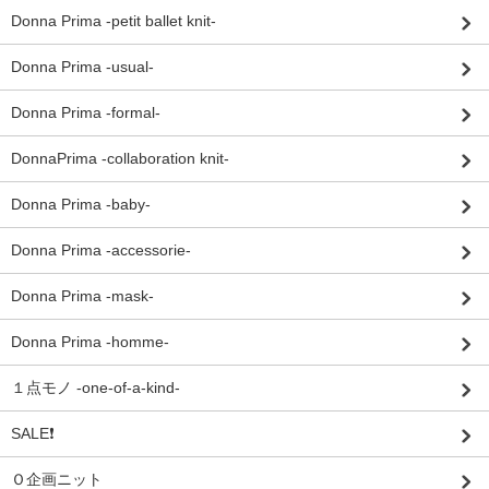
Donna Prima -petit ballet knit-
Donna Prima -usual-
Donna Prima -formal-
DonnaPrima -collaboration knit-
Donna Prima -baby-
Donna Prima -accessorie-
Donna Prima -mask-
Donna Prima -homme-
１点モノ -one-of-a-kind-
SALE❗
Ｏ企画ニット