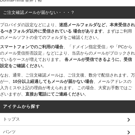
DonnaPrima 笹井千裕
ご注文確認メールが届かない・・・？
プロバイダの設定などにより、
迷惑メールフォルダなど、本来受信され
るべきフォルダ以外に受信されている 場合があります
。まずはご利用
のメールソフトの全てのフォルダをご確認ください。
スマートフォンでのご利用の場合
、「ドメイン指定受信」や「PCから
のメール受信拒否設定」などにより、当店からのメールがブロックされ
ているケースが増えております。
各メールが受信できるように、受信
設定をご確認ください
。
なお、通常、ご注文確認メールは、ご注文後、数分で配信されます。万
が一、
10分以上経過してもメールが届かない場合
、メールアドレスの
入力ミスや上記の理由が考えられます。 この場合、大変お手数ではご
ざいますが、
直接お電話にてご連絡ください
。
アイテムから探す
トップス
パンツ