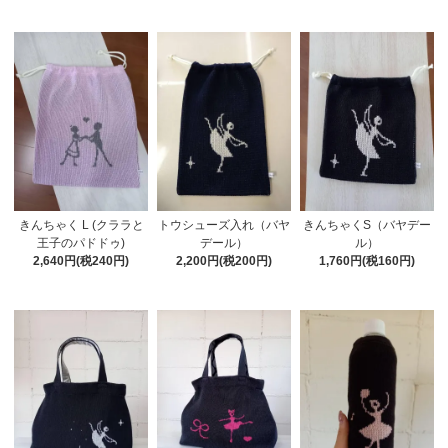
きんちゃく L (クララと
トウシューズ入れ（バヤ
きんちゃくS（バヤデー
王子のパドドゥ)
デール）
ル）
2,640円(税240円)
2,200円(税200円)
1,760円(税160円)